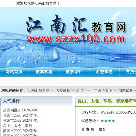
欢迎您来到江南汇教育网！
网站首页
教案学案
教学课件
名校试卷
方法
您现在的位置：
江南汇教育网
>>
名校试卷
>>
语 文
>>
七年级语文下
>>
期末试卷
>
人气排行
昆山、太仓、常熟、张家港市20
苏州四区2023-2024学…
运行环境： Win9x/NT/2000/XP/200
苏州市2020-2024学年…
苏州市2022-2023学年…
试卷等级：
★★★★
昆山、太仓、常熟、…
开 发 商： 佚名
苏州市2020-2024学年…