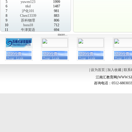
5
yuwen123
1999
6
ttkd
1487
7
沪化101
981
8
Chen13339
883
9
苏科物理
806
10
bora18
712
11
牛津英语
694
more...
|
设为首页
|
加入收藏
|
联系
江南汇教育网(WWW.SZ
咨询电话：0512-6803033