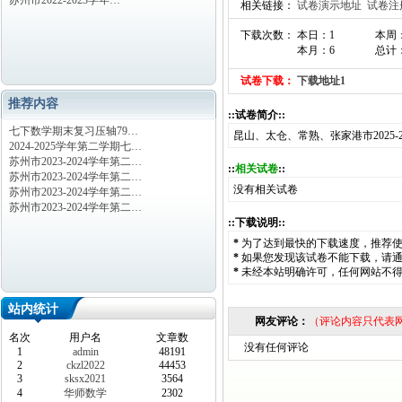
苏州市2022-2023学年…
相关链接：
试卷演示地址
试卷注
下载次数： 本日：1
本周
本月：6
总计：
试卷下载：
下载地址1
推荐内容
::试卷简介::
七下数学期末复习压轴79…
昆山、太仓、常熟、张家港市2025
2024-2025学年第二学期七…
苏州市2023-2024学年第二…
::
相关试卷
::
苏州市2023-2024学年第二…
没有相关试卷
苏州市2023-2024学年第二…
苏州市2023-2024学年第二…
::下载说明::
*
为了达到最快的下载速度，推荐
*
如果您发现该试卷不能下载，请
*
未经本站明确许可，任何网站不
站内统计
网友评论：
（评论内容只代表
名次
用户名
文章数
没有任何评论
1
admin
48191
2
ckzl2022
44453
3
sksx2021
3564
4
华师数学
2302