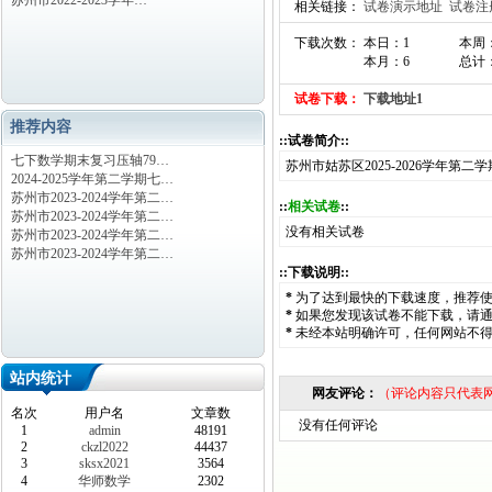
苏州市2022-2023学年…
相关链接：
试卷演示地址
试卷注
下载次数： 本日：1
本周
本月：6
总计：
试卷下载：
下载地址1
推荐内容
::试卷简介::
七下数学期末复习压轴79…
苏州市姑苏区2025-2026学年第
2024-2025学年第二学期七…
苏州市2023-2024学年第二…
::
相关试卷
::
苏州市2023-2024学年第二…
没有相关试卷
苏州市2023-2024学年第二…
苏州市2023-2024学年第二…
::下载说明::
*
为了达到最快的下载速度，推荐
*
如果您发现该试卷不能下载，请
*
未经本站明确许可，任何网站不
站内统计
网友评论：
（评论内容只代表
名次
用户名
文章数
没有任何评论
1
admin
48191
2
ckzl2022
44437
3
sksx2021
3564
4
华师数学
2302