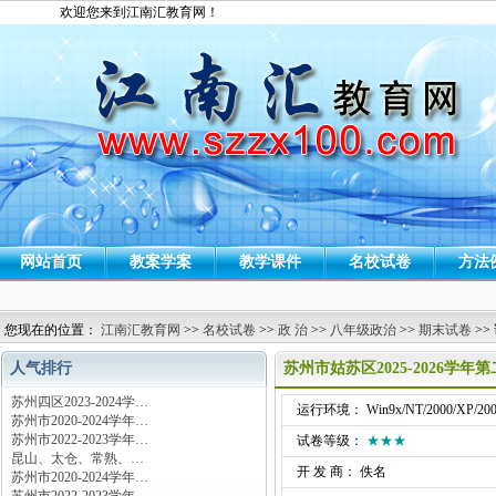
欢迎您来到江南汇教育网！
网站首页
教案学案
教学课件
名校试卷
方法
您现在的位置：
江南汇教育网
>>
名校试卷
>>
政 治
>>
八年级政治
>>
期末试卷
>>
人气排行
苏州市姑苏区2025-2026学
苏州四区2023-2024学…
运行环境： Win9x/NT/2000/XP/200
苏州市2020-2024学年…
苏州市2022-2023学年…
试卷等级：
★★★
昆山、太仓、常熟、…
开 发 商： 佚名
苏州市2020-2024学年…