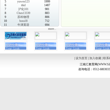
5
yuwen123
1999
6
ttkd
1487
7
沪化101
981
8
Chen13339
883
9
苏科物理
806
10
bora18
712
11
牛津英语
694
more...
|
设为首页
|
加入收藏
|
联系
江南汇教育网(WWW.SZ
咨询电话：0512-6803033