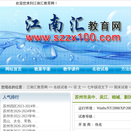
欢迎您来到江南汇教育网！
网站首页
教案学案
教学课件
名校试卷
方法
您现在的位置：
江南汇教育网
>>
名校试卷
>>
语 文
>>
七年级语文下
>>
期末试卷
>
人气排行
苏州市吴中、吴江、相城、新区2
苏州四区2023-2024学…
运行环境： Win9x/NT/2000/XP/200
苏州市2020-2024学年…
苏州市2022-2023学年…
试卷等级：
昆山、太仓、常熟、…
开 发 商： 佚名
苏州市2020-2024学年…