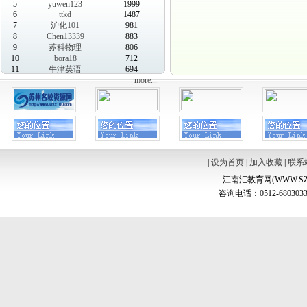
5
yuwen123
1999
6
ttkd
1487
7
沪化101
981
8
Chen13339
883
9
苏科物理
806
10
bora18
712
11
牛津英语
694
more...
|
设为首页
|
加入收藏
|
联系
江南汇教育网(WWW.SZ
咨询电话：0512-6803033