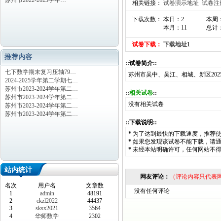
苏州市2022-2023学年…
相关链接：
试卷演示地址
试卷注
下载次数： 本日：2
本周
本月：11
总计：
试卷下载：
下载地址1
推荐内容
::试卷简介::
七下数学期末复习压轴79…
苏州市吴中、吴江、相城、新区202
2024-2025学年第二学期七…
苏州市2023-2024学年第二…
::
相关试卷
::
苏州市2023-2024学年第二…
没有相关试卷
苏州市2023-2024学年第二…
苏州市2023-2024学年第二…
::下载说明::
*
为了达到最快的下载速度，推荐
*
如果您发现该试卷不能下载，请
*
未经本站明确许可，任何网站不
站内统计
网友评论：
（评论内容只代表
名次
用户名
文章数
没有任何评论
1
admin
48191
2
ckzl2022
44437
3
sksx2021
3564
4
华师数学
2302