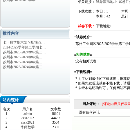
苏州市2022-2023学年…
相关链接：
试卷演示地址
试卷注
下载次数： 本日：3
本周：
本月：42
总计：
试卷下载：
下载地址1
推荐内容
::试卷简介::
七下数学期末复习压轴79…
苏州工业园区2025-2026学年第
2024-2025学年第二学期七…
苏州市2023-2024学年第二…
::
相关试卷
::
苏州市2023-2024学年第二…
没有相关试卷
苏州市2023-2024学年第二…
苏州市2023-2024学年第二…
::下载说明::
*
为了达到最快的下载速度，推荐
*
如果您发现该试卷不能下载，请
*
未经本站明确许可，任何网站不
站内统计
网友评论：
（评论内容只代表
名次
用户名
文章数
没有任何评论
1
admin
48191
2
ckzl2022
44437
3
sksx2021
3564
4
华师数学
2302