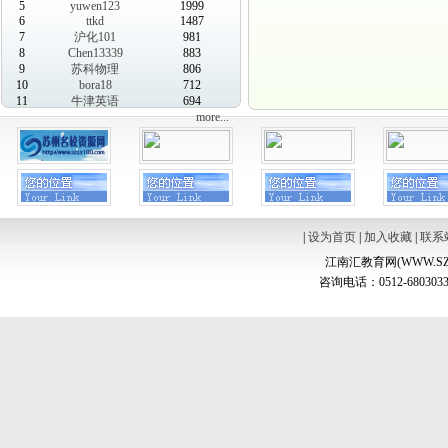
5
yuwen123
1999
6
ttkd
1487
7
沪化101
981
8
Chen13339
883
9
苏科物理
806
10
bora18
712
11
牛津英语
694
more...
|
设为首页
|
加入收藏
|
联系
江南汇教育网(WWW.SZ
咨询电话：0512-6803033