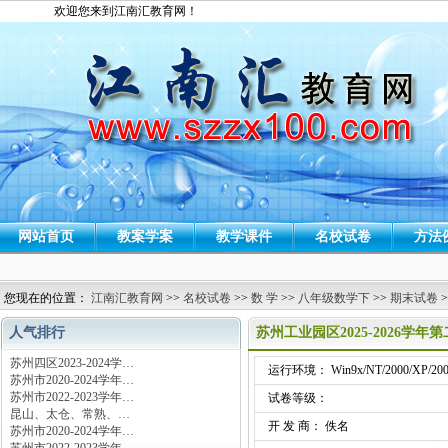
欢迎您来到江南汇教育网！
网站首页
教案学案
教学课件
名校试卷
方法
您现在的位置：
江南汇教育网
>>
名校试卷
>>
数 学
>>
八年级数学下
>>
期末试卷
>
人气排行
苏州工业园区2025-2026
苏州四区2023-2024学…
运行环境： Win9x/NT/2000/XP/200
苏州市2020-2024学年…
苏州市2022-2023学年…
试卷等级：
昆山、太仓、常熟、…
开 发 商： 佚名
苏州市2020-2024学年…