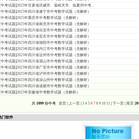
[
中考试题
]
2025年甘肃省武威市、嘉峪关市、临夏州中考…
[
中考试题
]
2025年四川省遂宁市中考数学试题（含解析）
[
中考试题
]
2025年重庆市中考数学试题（含解析）
[
中考试题
]
2025年四川省南充市中考数学试题（含解析）
[
中考试题
]
2025年四川省自贡市中考数学试题（含解析）
[
中考试题
]
2025年四川省宜宾市中考数学试题（含解析）
[
中考试题
]
2025年四川省德阳市中考数学试题（含解析）
[
中考试题
]
2025年四川省内江市中考数学试题（含解析）
[
中考试题
]
2025年四川省达州市中考数学试题（含解析）
[
中考试题
]
2025年四川省眉山市中考数学试题（含解析）
[
中考试题
]
2025年四川省广安市中考数学试题（含解析）
[
中考试题
]
2025年四川省泸州市中考数学试题（含解析）
[
中考试题
]
2025年四川省凉山州中考数学试题（含解析）
[
中考试题
]
2025年四川省成都市中考数学试题（含解析）
[
中考试题
]
2025年安徽省中考数学试题（含解析）
共
1099
份中考
首页
|
上一页
|
3
4
5
6
7
8
9
10
11
|
下一页
|
尾页
20
门软件