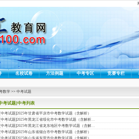
件
名校试卷
方法例题
中考专区
竞赛专栏
考数学
>>
中考试题
[中考试题]中考列表
[
中考试题
]
2025年甘肃省平凉市中考数学试题（含解析）
[
中考试题
]
2025年黑龙江省绥化市中考数学试题（含解析…
[
中考试题
]
2025年黑龙江省龙东地区中考数学试题（含解…
[
中考试题
]
2025年山东省烟台市中考数学试题（含解析）
[
中考试题
]
2025年山东省东营市中考数学试题（含解析）