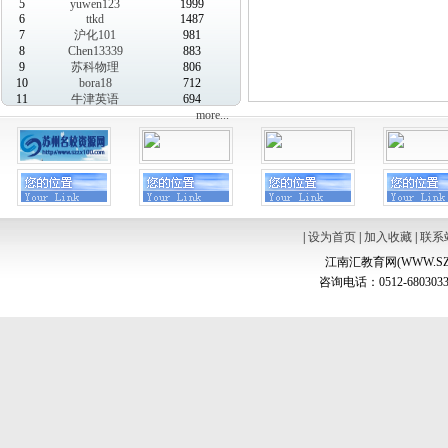
5
yuwen123
1999
6
ttkd
1487
7
沪化101
981
8
Chen13339
883
9
苏科物理
806
10
bora18
712
11
牛津英语
694
more...
|
设为首页
|
加入收藏
|
联系
江南汇教育网(WWW.SZ
咨询电话：0512-6803033