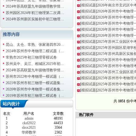
2024年昆山、太仓、常熟、张家港…
[
模拟试题
]
2026年南京市玄武区
2024年苏高联盟九年级物理教学情…
[
模拟试题
]
2026年苏州市中考物理
苏州园区2024年初三物理第二次调…
[
模拟试题
]
2026年苏州市中考物理
2024年苏州新区实验初中初三物理…
[
模拟试题
]
2026年苏州市中考物理
[
模拟试题
]
2026年苏州市中考物理
推荐内容
[
模拟试题
]
2026年苏州市中考物理
[
模拟试题
]
2025年苏州工业园区
昆山、太仓、常熟、张家港四市20…
[
模拟试题
]
2025年苏州园区星湖
2024年苏州市中考物理二模试题（…
[
模拟试题
]
2025年苏州高新区实
常熟市2025年初三物理零模试卷
[
模拟试题
]
2025年苏州市中考物
苏州吴中、吴江、相城区2025年初…
[
模拟试题
]
2025年苏州市中考物
2024年苏高联盟九年级物理教学情…
[
模拟试题
]
2025年苏州工业园区
苏州市2022年中考物理一模试题（…
[
模拟试题
]
2025年苏州市中考物
2021年苏州市初三物理一模试题集…
[
模拟试题
]
2025年苏州市中考物
2020年苏州市中考物理一模试卷集…
[
模拟试题
]
2025年苏州市中考物
2019年苏州市初三物理二模试卷（…
共
1051
份中
站内统计
名次
用户名
文章数
热门软件
1
admin
48191
2
ckzl2022
44453
3
sksx2021
3564
4
华师数学
2302