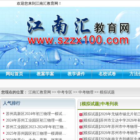
欢迎您来到江南汇教育网！
网站首页
教案学案
教学课件
名校试卷
方法
您现在的位置：
江南汇教育网
>>
中考专区
>>
中考物理
>>
模拟试题
人气排行
[模拟试题]中考列表
苏州高新区2024年初三物理一模试…
[
模拟试题
]
2026年无锡市锡北片
2024年苏州工业园区初三物理一模…
[
模拟试题
]
苏州市立达中学2026
[
模拟试题
]
2026年苏州市中考物理
苏州工业园区2023-2024学年初三物…
[
模拟试题
]
2026年苏州市中考物理
2025年苏州园区初三物理一模调研…
[
模拟试题
]
2026年南京市鼓楼区