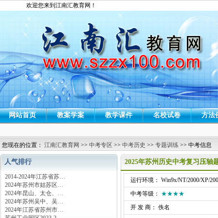
欢迎您来到江南汇教育网！
网站首页
教案学案
教学课件
名校试卷
方法
您现在的位置：
江南汇教育网
>>
中考专区
>>
中考历史
>>
专题训练
>> 中考信息
人气排行
2025年苏州历史中考复习压轴
2014-2024年江苏省苏…
运行环境： Win9x/NT/2000/XP/200
2024年苏州市姑苏区…
2024年昆山、太仓、…
中考等级：
★★★★
2024年苏州吴中、吴…
开 发 商： 佚名
2024年江苏省苏州市…