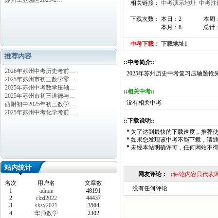
苏州工业园区2023-2…
相关链接：
中考演示地址
中考注
下载次数： 本日：2
本周
本月：8
总计：
中考下载：
下载地址1
推荐内容
::中考简介::
2026年苏州中考历史考前…
2025年苏州历史中考复习压轴题
2025年苏州市初三数学零…
2025年苏州中考数学压轴…
::
相关中考
::
2025年苏州市初三道德与…
没有相关中考
西附初中2025年初三数学…
2025年苏州中考化学考前…
::下载说明::
*
为了达到最快的下载速度，推荐
*
如果您发现该中考不能下载，请
*
未经本站明确许可，任何网站不
站内统计
网友评论：
（评论内容只代表
名次
用户名
文章数
没有任何评论
1
admin
48191
2
ckzl2022
44437
3
sksx2021
3564
4
华师数学
2302