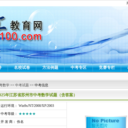
件
名校试卷
方法例题
中考专区
竞赛专栏
考数学
>>
中考试题
>> 中考信息
2025年江苏省苏州市中考数学试题（含答案）
行环境： Win9x/NT/2000/XP/2003
中考等级：
★★★★★
开 发 商： 佚名