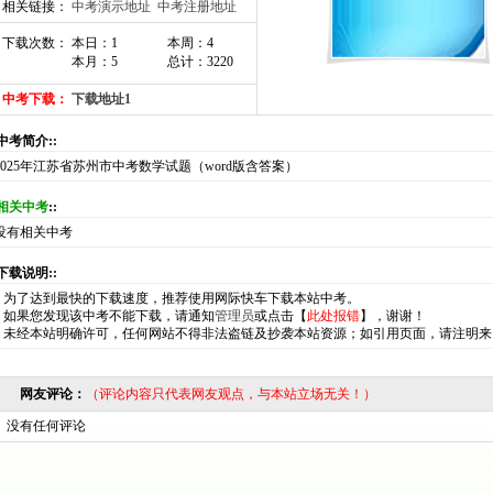
相关链接：
中考演示地址
中考注册地址
下载次数： 本日：1
本周：4
本月：5
总计：3220
中考下载：
下载地址1
:中考简介::
2025年江苏省苏州市中考数学试题（word版含答案）
相关中考
::
没有相关中考
:下载说明::
*
为了达到最快的下载速度，推荐使用网际快车下载本站中考。
*
如果您发现该中考不能下载，请通知
管理员
或点击【
此处报错
】，谢谢！
*
未经本站明确许可，任何网站不得非法盗链及抄袭本站资源；如引用页面，请注明来
网友评论：
（评论内容只代表网友观点，与本站立场无关！）
没有任何评论