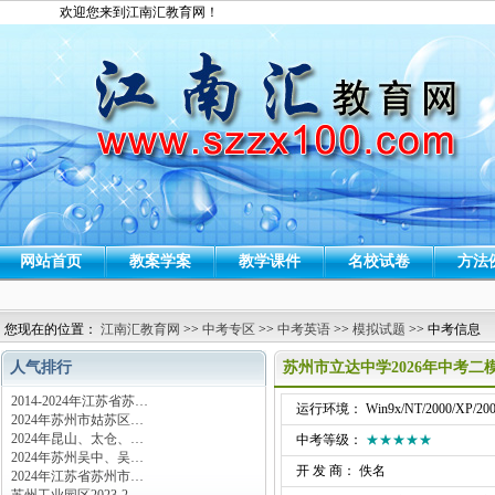
欢迎您来到江南汇教育网！
网站首页
教案学案
教学课件
名校试卷
方法
您现在的位置：
江南汇教育网
>>
中考专区
>>
中考英语
>>
模拟试题
>> 中考信息
人气排行
苏州市立达中学2026年中考二
2014-2024年江苏省苏…
运行环境： Win9x/NT/2000/XP/200
2024年苏州市姑苏区…
2024年昆山、太仓、…
中考等级：
★★★★★
2024年苏州吴中、吴…
开 发 商： 佚名
2024年江苏省苏州市…