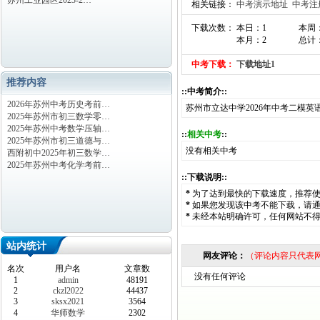
苏州工业园区2023-2…
相关链接：
中考演示地址
中考注
下载次数： 本日：1
本周
本月：2
总计：
中考下载：
下载地址1
推荐内容
::中考简介::
2026年苏州中考历史考前…
苏州市立达中学2026年中考二模英
2025年苏州市初三数学零…
2025年苏州中考数学压轴…
::
相关中考
::
2025年苏州市初三道德与…
没有相关中考
西附初中2025年初三数学…
2025年苏州中考化学考前…
::下载说明::
*
为了达到最快的下载速度，推荐
*
如果您发现该中考不能下载，请
*
未经本站明确许可，任何网站不
站内统计
网友评论：
（评论内容只代表
名次
用户名
文章数
没有任何评论
1
admin
48191
2
ckzl2022
44437
3
sksx2021
3564
4
华师数学
2302