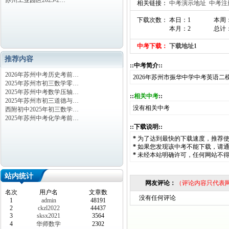
苏州工业园区2023-2…
相关链接：
中考演示地址
中考注
下载次数： 本日：1
本周
本月：2
总计：
中考下载：
下载地址1
推荐内容
::中考简介::
2026年苏州中考历史考前…
2026年苏州市振华中学中考英语二
2025年苏州市初三数学零…
2025年苏州中考数学压轴…
::
相关中考
::
2025年苏州市初三道德与…
没有相关中考
西附初中2025年初三数学…
2025年苏州中考化学考前…
::下载说明::
*
为了达到最快的下载速度，推荐
*
如果您发现该中考不能下载，请
*
未经本站明确许可，任何网站不
站内统计
网友评论：
（评论内容只代表
名次
用户名
文章数
没有任何评论
1
admin
48191
2
ckzl2022
44437
3
sksx2021
3564
4
华师数学
2302