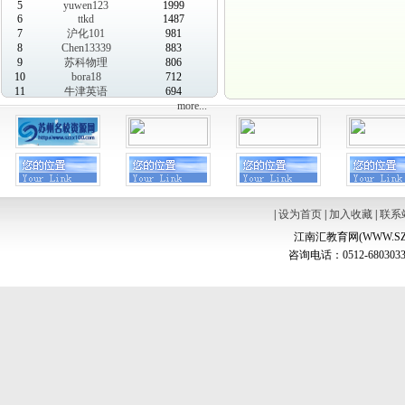
5
yuwen123
1999
6
ttkd
1487
7
沪化101
981
8
Chen13339
883
9
苏科物理
806
10
bora18
712
11
牛津英语
694
more...
|
设为首页
|
加入收藏
|
联系
江南汇教育网(WWW.SZ
咨询电话：0512-6803033