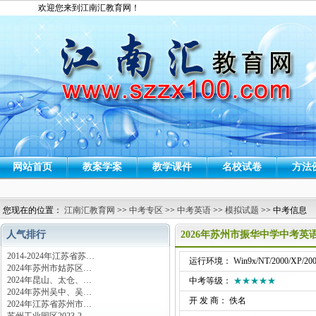
欢迎您来到江南汇教育网！
网站首页
教案学案
教学课件
名校试卷
方法
您现在的位置：
江南汇教育网
>>
中考专区
>>
中考英语
>>
模拟试题
>> 中考信息
人气排行
2026年苏州市振华中学中考
2014-2024年江苏省苏…
运行环境： Win9x/NT/2000/XP/200
2024年苏州市姑苏区…
2024年昆山、太仓、…
中考等级：
★★★★★
2024年苏州吴中、吴…
开 发 商： 佚名
2024年江苏省苏州市…