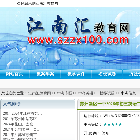
欢迎您来到江南汇教育网！
网站首页
教案学案
教学课件
名校试卷
方法
您现在的位置：
江南汇教育网
>>
中考专区
>>
中考英语
>>
模拟试题
>> 中考信息
人气排行
苏州新区一中2026年初三英
2014-2024年江苏省苏…
运行环境： Win9x/NT/2000/XP/200
2024年苏州市姑苏区…
2024年昆山、太仓、…
中考等级：
★★★★★
2024年苏州吴中、吴…
开 发 商： 佚名
2024年江苏省苏州市…