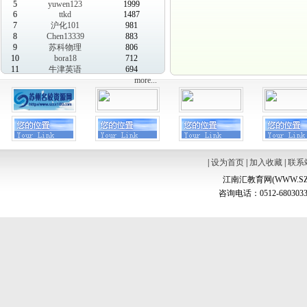
5
yuwen123
1999
6
ttkd
1487
7
沪化101
981
8
Chen13339
883
9
苏科物理
806
10
bora18
712
11
牛津英语
694
more...
|
设为首页
|
加入收藏
|
联系
江南汇教育网(WWW.SZ
咨询电话：0512-6803033