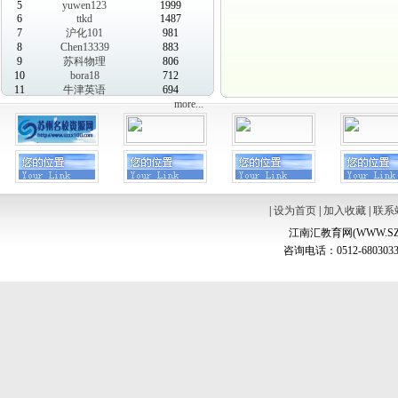
5
yuwen123
1999
6
ttkd
1487
7
沪化101
981
8
Chen13339
883
9
苏科物理
806
10
bora18
712
11
牛津英语
694
more...
|
设为首页
|
加入收藏
|
联系
江南汇教育网(WWW.SZ
咨询电话：0512-6803033