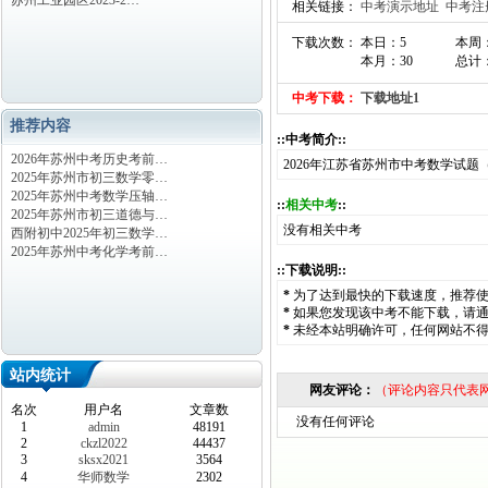
苏州工业园区2023-2…
相关链接：
中考演示地址
中考注
下载次数： 本日：5
本周：
本月：30
总计：
中考下载：
下载地址1
推荐内容
::中考简介::
2026年苏州中考历史考前…
2026年江苏省苏州市中考数学试题
2025年苏州市初三数学零…
2025年苏州中考数学压轴…
::
相关中考
::
2025年苏州市初三道德与…
没有相关中考
西附初中2025年初三数学…
2025年苏州中考化学考前…
::下载说明::
*
为了达到最快的下载速度，推荐
*
如果您发现该中考不能下载，请
*
未经本站明确许可，任何网站不
站内统计
网友评论：
（评论内容只代表
名次
用户名
文章数
没有任何评论
1
admin
48191
2
ckzl2022
44437
3
sksx2021
3564
4
华师数学
2302