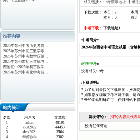
苏州工业园区2023-2…
相关链接：
中考演示地址
中考注
下载次数： 本日：2
本周
本月：6
总计：
中考下载：
下载地址1
推荐内容
::中考简介::
2026年苏州中考历史考前…
2026年陕西省中考语文试题（含解
2025年苏州市初三数学零…
2025年苏州中考数学压轴…
2025年苏州市初三道德与…
::
相关中考
::
西附初中2025年初三数学…
没有相关中考
2025年苏州中考化学考前…
::下载说明::
*
为了达到最快的下载速度，推荐
*
如果您发现该中考不能下载，请
*
未经本站明确许可，任何网站不
站内统计
网友评论：
（评论内容只代表
名次
用户名
文章数
1
admin
48191
没有任何评论
2
ckzl2022
44453
3
sksx2021
3564
4
华师数学
2302