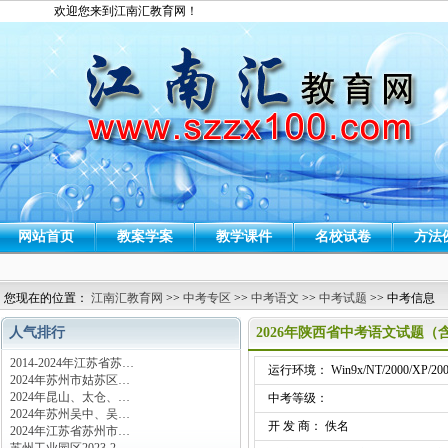
欢迎您来到江南汇教育网！
网站首页
教案学案
教学课件
名校试卷
方法
您现在的位置：
江南汇教育网
>>
中考专区
>>
中考语文
>>
中考试题
>> 中考信息
人气排行
2026年陕西省中考语文试题（
2014-2024年江苏省苏…
运行环境： Win9x/NT/2000/XP/200
2024年苏州市姑苏区…
2024年昆山、太仓、…
中考等级：
2024年苏州吴中、吴…
开 发 商： 佚名
2024年江苏省苏州市…