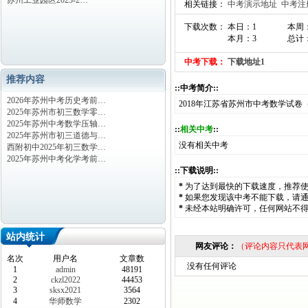
苏州工业园区2023-2…
相关链接：
中考演示地址
中考注
下载次数： 本日：1
本周
本月：3
总计：
中考下载：
下载地址1
推荐内容
::中考简介::
2026年苏州中考历史考前…
2018年江苏省苏州市中考数学试卷（
2025年苏州市初三数学零…
2025年苏州中考数学压轴…
::
相关中考
::
2025年苏州市初三道德与…
没有相关中考
西附初中2025年初三数学…
2025年苏州中考化学考前…
::下载说明::
*
为了达到最快的下载速度，推荐
*
如果您发现该中考不能下载，请
*
未经本站明确许可，任何网站不
站内统计
网友评论：
（评论内容只代表
名次
用户名
文章数
没有任何评论
1
admin
48191
2
ckzl2022
44453
3
sksx2021
3564
4
华师数学
2302