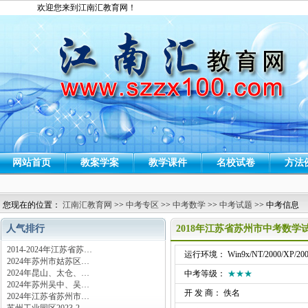
欢迎您来到江南汇教育网！
网站首页
教案学案
教学课件
名校试卷
方法
您现在的位置：
江南汇教育网
>>
中考专区
>>
中考数学
>>
中考试题
>> 中考信息
人气排行
2018年江苏省苏州市中考数学
2014-2024年江苏省苏…
运行环境： Win9x/NT/2000/XP/200
2024年苏州市姑苏区…
2024年昆山、太仓、…
中考等级：
★★★
2024年苏州吴中、吴…
开 发 商： 佚名
2024年江苏省苏州市…