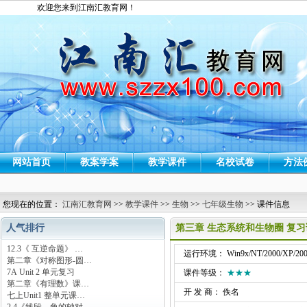
欢迎您来到江南汇教育网！
网站首页
教案学案
教学课件
名校试卷
方法
您现在的位置：
江南汇教育网
>>
教学课件
>>
生物
>>
七年级生物
>> 课件信息
人气排行
第三章 生态系统和生物圈 复
12.3《 互逆命题》 …
运行环境： Win9x/NT/2000/XP/200
第二章《对称图形-圆…
7A Unit 2 单元复习
课件等级：
★★★
第二章《有理数》课…
开 发 商： 佚名
七上Unit1 整单元课…