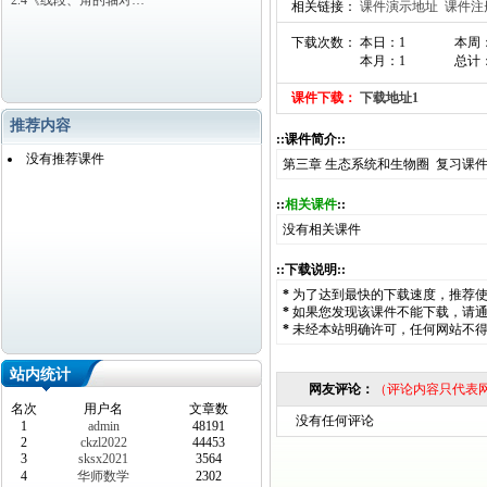
2.4《线段、角的轴对…
相关链接：
课件演示地址
课件注
下载次数： 本日：1
本周
本月：1
总计：
课件下载：
下载地址1
推荐内容
::课件简介::
没有推荐课件
第三章 生态系统和生物圈 复习课件(共
::
相关课件
::
没有相关课件
::下载说明::
*
为了达到最快的下载速度，推荐
*
如果您发现该课件不能下载，请
*
未经本站明确许可，任何网站不
站内统计
网友评论：
（评论内容只代表
名次
用户名
文章数
没有任何评论
1
admin
48191
2
ckzl2022
44453
3
sksx2021
3564
4
华师数学
2302