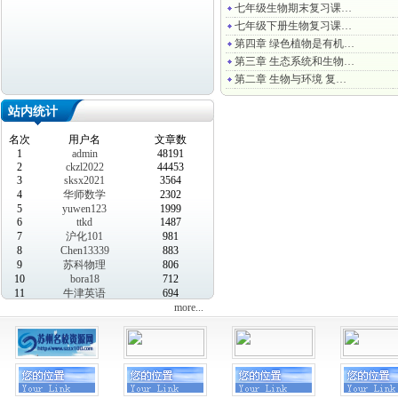
七年级生物期末复习课…
七年级下册生物复习课…
第四章 绿色植物是有机…
第三章 生态系统和生物…
第二章 生物与环境 复…
站内统计
名次
用户名
文章数
1
admin
48191
2
ckzl2022
44453
3
sksx2021
3564
4
华师数学
2302
5
yuwen123
1999
6
ttkd
1487
7
沪化101
981
8
Chen13339
883
9
苏科物理
806
10
bora18
712
11
牛津英语
694
more...