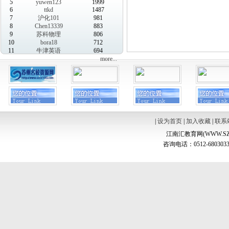
5
yuwen123
1999
6
ttkd
1487
7
沪化101
981
8
Chen13339
883
9
苏科物理
806
10
bora18
712
11
牛津英语
694
more...
|
设为首页
|
加入收藏
|
联系
江南汇教育网(WWW.SZ
咨询电话：0512-6803033