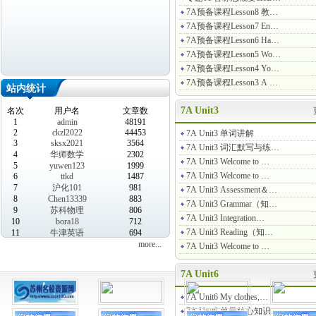
7A预备课程Lesson8 教…
7A预备课程Lesson7 En…
7A预备课程Lesson6 Ha…
7A预备课程Lesson5 Wo…
7A预备课程Lesson4 Yo…
7A预备课程Lesson3 A …
站内统计
7A Unit3
名次
用户名
文章数
1
admin
48191
2
ckzl2022
44453
7A Unit3 单词讲解
3
sksx2021
3564
7A Unit3 词汇默写与练…
4
华师数学
2302
7A Unit3 Welcome to …
5
yuwen123
1999
7A Unit3 Welcome to …
6
ttkd
1487
7
沪化101
981
7A Unit3 Assessment＆…
8
Chen13339
883
7A Unit3 Grammar（知…
9
苏科物理
806
7A Unit3 Integration…
10
bora18
712
7A Unit3 Reading（知…
11
牛津英语
694
more...
7A Unit3 Welcome to …
7A Unit6
7A Unit6 My clothes,…
7A Unit6 单元核心知识…