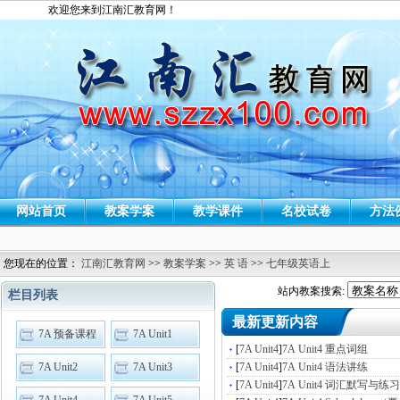
欢迎您来到江南汇教育网！
网站首页
教案学案
教学课件
名校试卷
方法
您现在的位置：
江南汇教育网
>>
教案学案
>>
英 语
>>
七年级英语上
站内教案搜索:
栏目列表
最新更新内容
7A 预备课程
7A Unit1
[
7A Unit4
]
7A Unit4 重点词组
7A Unit2
7A Unit3
[
7A Unit4
]
7A Unit4 语法讲练
[
7A Unit4
]
7A Unit4 词汇默写与练习