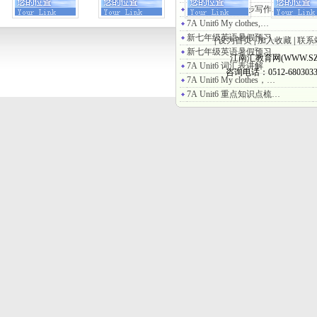
7A Unit6 单元同步写作…
7A Unit6 My clothes,…
新七年级英语暑假预习…
|
设为首页
|
加入收藏
|
联系
新七年级英语暑假预习…
江南汇教育网(WWW.SZ
7A Unit6 词汇表讲解
咨询电话：0512-6803033
7A Unit6 My clothes，…
7A Unit6 重点知识点梳…