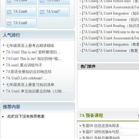
7A Unit4
7A Unit5
[
7A Unit4
]
7A Unit4 School day
[
7A Unit4
]
7A Unit4 Assessment＆F
7A Unit6
7A Unit7
[
7A Unit4
]
7A Unit4 Integration
[
7A Unit4
]
7A Unit4 Grammar（
7A Unit8
[
7A Unit4
]
7A Unit4 Reading（知
[
7A Unit4
]
7A Unit4 Welcome to t
人气排行
[
7A Unit4
]
7A Unit4 Assessment＆F
[
7A Unit4
]
7A Unit4 Integration（
七年级英语上册考点精讲精练
[
7A Unit4
]
7A Unit4 Grammar（教
7A Unit1 This is me! 资料整理归…
7AUnit1 This is me! 知识归纳+梳…
7A unit1 重点词组句子
热门软件
7A英语全册知识点归纳总结
7A Unit5 Let's celebrate! …
七年级英语上册复习知识清单
7A Unit1 单元知识要点归纳（12份…
推荐内容
7A 预备课程
此栏目下没有推荐教案
专题08 信息还原&阅读…
专题07 词性转换&句型…
专题01 音标总概要&6B…