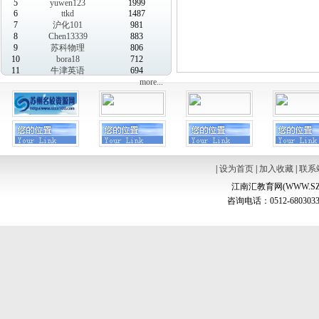
5
yuwen123
1999
6
ttkd
1487
7
沪化101
981
8
Chen13339
883
9
苏科物理
806
10
bora18
712
11
牛津英语
694
more...
|
设为首页
|
加入收藏
|
联系
江南汇教育网(WWW.SZ
咨询电话：0512-6803033